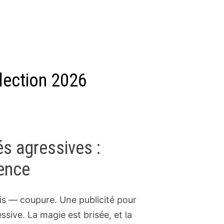
élection 2026
és agressives :
tence
 puis — coupure. Une publicité pour
sive. La magie est brisée, et la