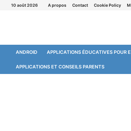
Passer
10 août 2026
A propos
Contact
Cookie Policy
M
au
contenu
ANDROID
APPLICATIONS ÉDUCATIVES POUR 
APPLICATIONS ET CONSEILS PARENTS