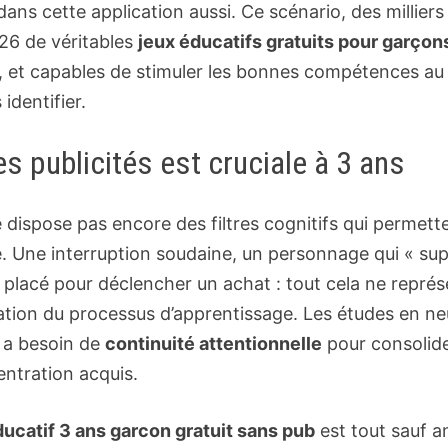
ans cette application aussi. Ce scénario, des milliers
026 de véritables
jeux éducatifs gratuits pour garçon
ves, et capables de stimuler les bonnes compétences
identifier.
s publicités est cruciale à 3 ans
e dispose pas encore des filtres cognitifs qui permet
e. Une interruption soudaine, un personnage qui « supp
placé pour déclencher un achat : tout cela ne repré
bation du processus d’apprentissage. Les études en n
 a besoin de
continuité attentionnelle
pour consolide
centration acquis.
ducatif 3 ans garcon gratuit sans pub
est tout sauf a