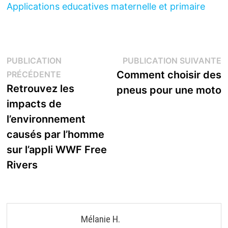
Applications educatives maternelle et primaire
Navigation
P
PUBLICATION
PUBLICATION SUIVANTE
Publication
s
Comment choisir des
PRÉCÉDENTE
de
précédente :
Retrouvez les
pneus pour une moto
l’article
impacts de
l’environnement
causés par l’homme
sur l’appli WWF Free
Rivers
Mélanie H.