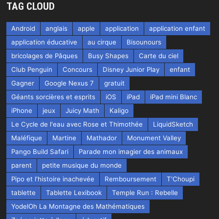
TAG CLOUD
Android
anglais
apple
application
application enfant
application éducative
au cirque
Bisounours
bricolages de Pâques
Busy Shapes
Carte du ciel
Club Penguin
Concours
Disney Junior Play
enfant
Gagner
Google Nexus 7
gratuit
Géants sorcières et esprits
iOS
iPad
iPad mini Blanc
iPhone
jeux
Juicy Math
Kaligo
Le Cycle de l'eau avec Rose et Thimothée
LiquidSketch
Maléfique
Martine
Mathador
Monument Valley
Pango Build Safari
Parade mon imagier des animaux
parent
petite musique du monde
Pipo et l'histoire inachevée
Remboursement
T'Choupi
tablette
Tablette Lexibook
Temple Run : Rebelle
YodelOh La Montagne des Mathématiques