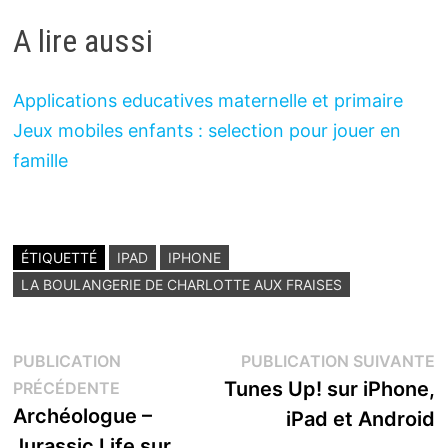
A lire aussi
Applications educatives maternelle et primaire
Jeux mobiles enfants : selection pour jouer en
famille
ÉTIQUETTÉ
IPAD
IPHONE
LA BOULANGERIE DE CHARLOTTE AUX FRAISES
Navigation
P
PUBLICATION
PUBLICATION SUIVANTE
Publication
s
Tunes Up! sur iPhone,
PRÉCÉDENTE
de
précédente :
Archéologue –
iPad et Android
l’article
Jurassic Life sur