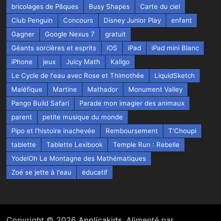
bricolages de Pâques
Busy Shapes
Carte du ciel
Club Penguin
Concours
Disney Junior Play
enfant
Gagner
Google Nexus 7
gratuit
Géants sorcières et esprits
iOS
iPad
iPad mini Blanc
iPhone
jeux
Juicy Math
Kaligo
Le Cycle de l'eau avec Rose et Thimothée
LiquidSketch
Maléfique
Martine
Mathador
Monument Valley
Pango Build Safari
Parade mon imagier des animaux
parent
petite musique du monde
Pipo et l'histoire inachevée
Remboursement
T'Choupi
tablette
Tablette Lexibook
Temple Run : Rebelle
YodelOh La Montagne des Mathématiques
Zoé se jette à l'eau
éducatif
Copyright © 2026
Applicakids
. Alimenté par