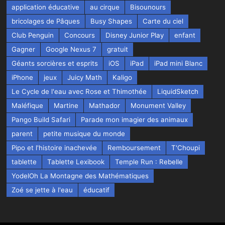
application éducative
au cirque
Bisounours
bricolages de Pâques
Busy Shapes
Carte du ciel
Club Penguin
Concours
Disney Junior Play
enfant
Gagner
Google Nexus 7
gratuit
Géants sorcières et esprits
iOS
iPad
iPad mini Blanc
iPhone
jeux
Juicy Math
Kaligo
Le Cycle de l'eau avec Rose et Thimothée
LiquidSketch
Maléfique
Martine
Mathador
Monument Valley
Pango Build Safari
Parade mon imagier des animaux
parent
petite musique du monde
Pipo et l'histoire inachevée
Remboursement
T'Choupi
tablette
Tablette Lexibook
Temple Run : Rebelle
YodelOh La Montagne des Mathématiques
Zoé se jette à l'eau
éducatif