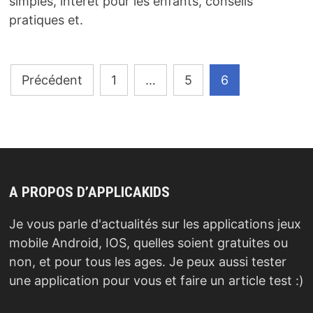
simples, interet pour les enfants, conseils
pratiques et.
Pagination
Précédent
1
…
5
6
des
publications
A PROPOS D’APPLICAKIDS
Je vous parle d'actualités sur les applications jeux
mobile Android, IOS, quelles soient gratuites ou
non, et pour tous les ages. Je peux aussi tester
une application pour vous et faire un article test :)