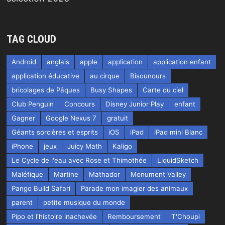
TAG CLOUD
Android
anglais
apple
application
application enfant
application éducative
au cirque
Bisounours
bricolages de Pâques
Busy Shapes
Carte du ciel
Club Penguin
Concours
Disney Junior Play
enfant
Gagner
Google Nexus 7
gratuit
Géants sorcières et esprits
iOS
iPad
iPad mini Blanc
iPhone
jeux
Juicy Math
Kaligo
Le Cycle de l'eau avec Rose et Thimothée
LiquidSketch
Maléfique
Martine
Mathador
Monument Valley
Pango Build Safari
Parade mon imagier des animaux
parent
petite musique du monde
Pipo et l'histoire inachevée
Remboursement
T'Choupi